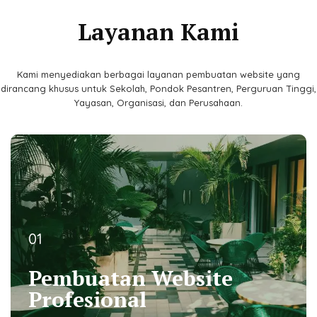
Layanan Kami
Kami menyediakan berbagai layanan pembuatan website yang
dirancang khusus untuk Sekolah, Pondok Pesantren, Perguruan Tinggi,
Yayasan, Organisasi, dan Perusahaan.
01
01
Pembuatan Website
Pembuatan Website
Profesional
Profesional