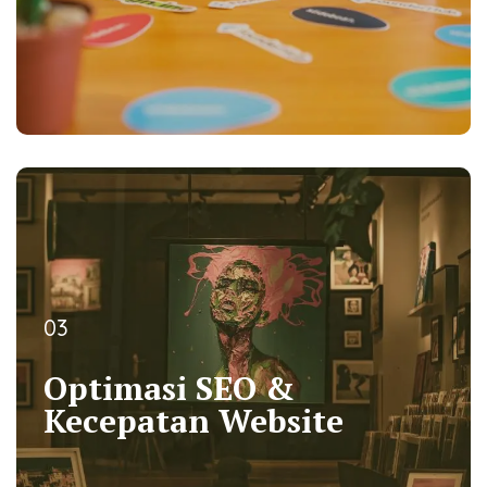
03
03
Optimasi SEO &
Optimasi SEO &
Kecepatan Website
Kecepatan Website