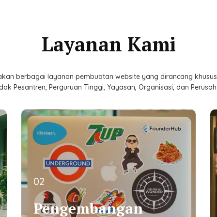
Layanan Kami
kan berbagai layanan pembuatan website yang dirancang khusus 
dok Pesantren, Perguruan Tinggi, Yayasan, Organisasi, dan Perusah
02
02
Pengembangan
Pengembangan