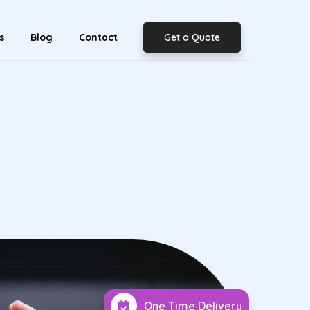
s
Blog
Contact
Get a Quote
One Time Delivery