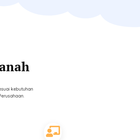
manah
esuai kebutuhan
 Perusahaan.