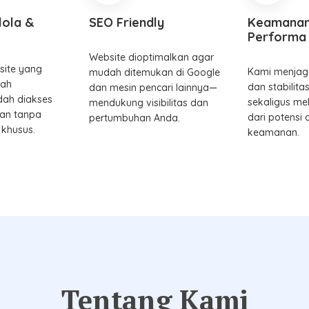
lola &
SEO Friendly
Keamanan
Performa 
Website dioptimalkan agar
site yang
Kami menjag
mudah ditemukan di Google
mah
dan stabilita
dan mesin pencari lainnya—
ah diakses
sekaligus me
mendukung visibilitas dan
kan tanpa
dari potensi
pertumbuhan Anda.
 khusus.
keamanan.
Tentang Kami