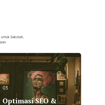
untuk Sekolah,
aan.
03
03
Optimasi SEO &
Optimasi SEO &