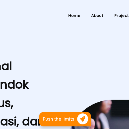
Home
About
Project
al
ondok
us,
asi, dan
Push the limits