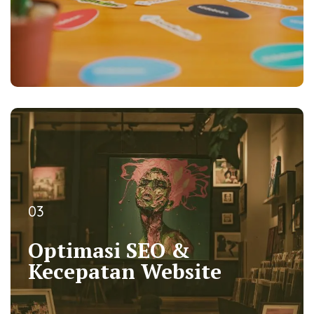
03
03
Optimasi SEO &
Optimasi SEO &
Kecepatan Website
Kecepatan Website