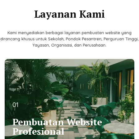
Layanan Kami
Kami menyediakan berbagai layanan pembuatan website yang
dirancang khusus untuk Sekolah, Pondok Pesantren, Perguruan Tinggi,
Yayasan, Organisasi, dan Perusahaan.
01
01
Pembuatan Website
Pembuatan Website
Profesional
Profesional